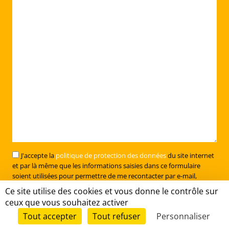
J'accepte la
politique de protection des données
du site internet
et par là même que les informations saisies dans ce formulaire
soient utilisées pour permettre de me recontacter par e-mail,
téléphone ou SMS.
Ce site utilise des cookies et vous donne le contrôle sur
ceux que vous souhaitez activer
ENVOYER
Tout accepter
Tout refuser
Personnaliser